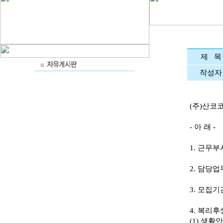
제 목
작성자
(주)산코
- 아 래 -
1. 근무부
2. 담당업
3. 모집기
4. 복리후생
(1) 생활