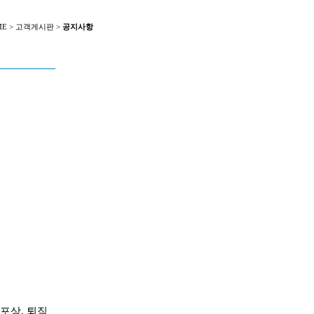
E > 고객게시판 >
공지사항
속포상, 퇴직